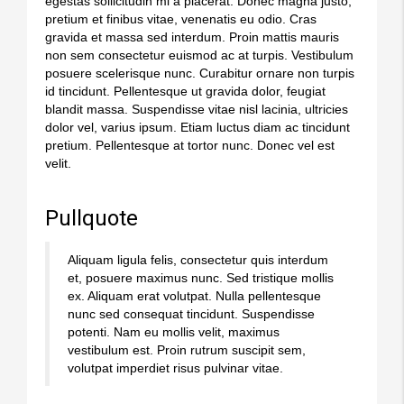
egestas sollicitudin mi a placerat. Donec magna justo,
pretium et finibus vitae, venenatis eu odio. Cras
gravida et massa sed interdum. Proin mattis mauris
non sem consectetur euismod ac at turpis. Vestibulum
posuere scelerisque nunc. Curabitur ornare non turpis
id tincidunt. Pellentesque ut gravida dolor, feugiat
blandit massa. Suspendisse vitae nisl lacinia, ultricies
dolor vel, varius ipsum. Etiam luctus diam ac tincidunt
pretium. Pellentesque at tortor nunc. Donec vel est
velit.
Pullquote
Aliquam ligula felis, consectetur quis interdum
et, posuere maximus nunc. Sed tristique mollis
ex. Aliquam erat volutpat. Nulla pellentesque
nunc sed consequat tincidunt. Suspendisse
potenti. Nam eu mollis velit, maximus
vestibulum est. Proin rutrum suscipit sem,
volutpat imperdiet risus pulvinar vitae.