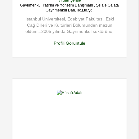
Vildan Şelale
Gayrimenkul Yatırım ve Yönetim Danışmanı , Şelale Galata
Gayrimenkul Dan.Tic.Ltd.Şti.
İstanbul Üniversitesi, Edebiyat Fakültesi, Eski
Çağ Dilleri ve Kültürleri Bölümünden mezun
oldum...2005 yılında Gayrimenkul sektörüne,
uluslararası bir marka ile girdim... Eski yapılar ve
Profili Görüntüle
kentsel sit alanlarında ki gayrimenkullerin, satış,
pazarlama , araştırma ve geliştirmesi konusunda
uzmanlaştım.. Halen Aydın Üniversitesi ' de
,Yerinden Yönetim ve Mahalli İdareler üzerine,
yüksek lisans yapmaktayım...